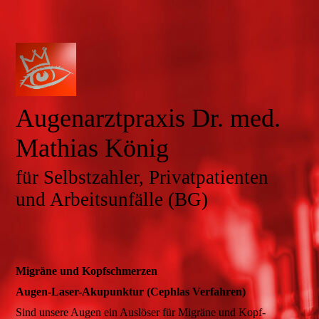
Augenarzt­praxis Dr. med.
Mathias König
für Selbstzahler, Privat­patienten
und Arbeits­­unfälle (BG)
Migräne und Kopf­schmerzen
Augen-Laser-Aku­punktur (Cephlas Verfahren)
Sind unsere Augen ein Auslöser für Migräne und Kopf­